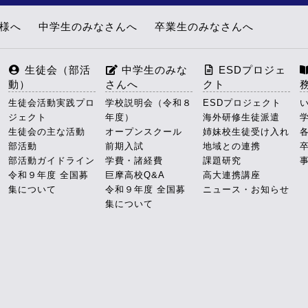
皆様へ
中学生のみなさんへ
卒業生のみなさんへ
生徒会（部活
中学生のみな
ESDプロジェ
動）
さんへ
クト
生徒会活動実践プロ
学校説明会（令和８
ESDプロジェクト
ジェクト
年度）
海外研修生徒派遣
生徒会の主な活動
オープンスクール
姉妹校生徒受け入れ
部活動
前期入試
地域との連携
部活動ガイドライン
学費・諸経費
課題研究
令和９年度 全国募
巨摩高校Q&A
高大連携講座
集について
令和９年度 全国募
ニュース・お知らせ
集について