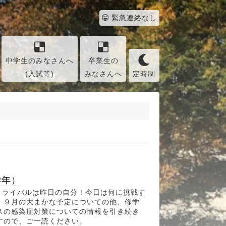
緊急連絡なし
中学生のみなさんへ
卒業生の
(入試等)
みなさんへ
定時制
学年）
～ライバルは昨日の自分！今日は何に挑戦す
・９月の大まかな予定についての他、修学
スの感染症対策についての情報を引き続き
すので、ご一読ください。