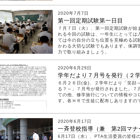
2020年7月7日
第一回定期試験第一日目
７月７日（火）、第一回定期試験が始
れる今回の試験は、一年生にとっては
ては今の自分の立ち位置を見極める試
かわる大切な試験でもあります。体調
力で取り組みましょう。
2020年6月29日
学年だより７月号を発行（２
６月２６日(金)、２学年だより「笑顔
る？～」７月号が発行されました。７
ての他、修学旅行についての情報やコ
す。各ＨＲで生徒に配布しありますの
2020年6月17日
一斉登校指導（兼 第2回マナー
6月17日（水）、PTA生活委員の皆