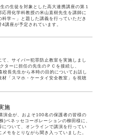
年生の生徒を対象とした高大連携講座の第１
部応用化学科教授の米山直樹先生を講師に
の科学～」と題した講義を行っていただき
計4講座が予定されています。
にて、サイバー犯罪防止教室を実施しまし
ェクターに担任の先生のＰＣを接続し、
横森校長先生から本時の目的についてお話し
教材「スマホ・ケータイ安全教室」を視聴
実施
路講演会が、およそ100名の保護者の皆様の
株)ベネッセコーポレーションの柳田様に、
等について、オンラインで講演を行ってい
にメモをとりながら聞き入っていました。