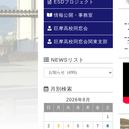
ESDプロジェクト
情報公開・事務室
巨摩高校同窓会
巨摩高校同窓会関東支部
NEWSリスト
月別検索
2026年8月
日
月
火
水
木
金
土
1
2
3
4
5
6
7
8