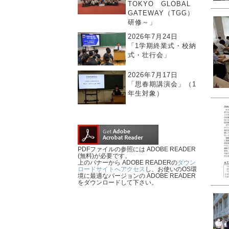
TOKYO GLOBAL
GATEWAY（TGG）
研修～」
2026年7月24日
「1学期終業式・校納
式・壮行会」
2026年7月17日
「思春期講演会」（1
年生対象）
PDFファイルの参照には ADOBE READER
(無料)が必要です。
上のバナーから ADOBE READERの
ダウン
ロードサイトへアクセス
し、お使いのOS環
境に最適なバージョンの ADOBE READER
をダウンロードして下さい。