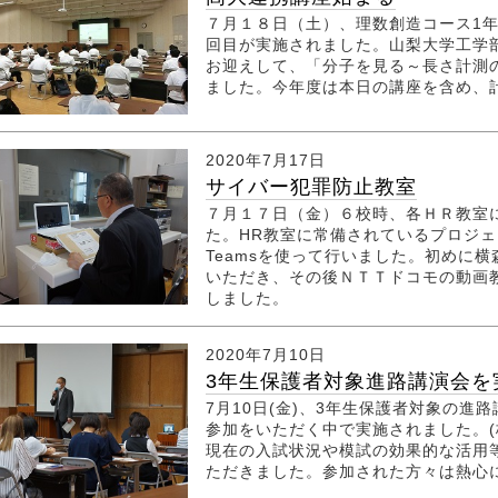
７月１８日（土）、理数創造コース1
回目が実施されました。山梨大学工学
お迎えして、「分子を見る～長さ計測
ました。今年度は本日の講座を含め、
2020年7月17日
サイバー犯罪防止教室
７月１７日（金）６校時、各ＨＲ教室
た。HR教室に常備されているプロジ
Teamsを使って行いました。初めに
いただき、その後ＮＴＴドコモの動画
しました。
2020年7月10日
3年生保護者対象進路講演会を
7月10日(金)、3年生保護者対象の進
参加をいただく中で実施されました。(
現在の入試状況や模試の効果的な活用
ただきました。参加された方々は熱心