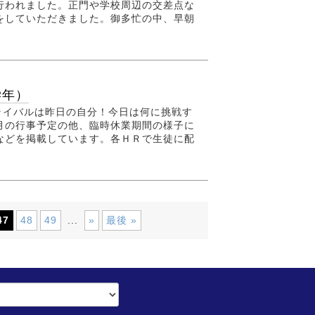
行われました。正門や学校周辺の交差点な
をしていただきました。御多忙の中、早朝
学年）
ライバルは昨日の自分！今日は何に挑戦す
月の行事予定の他、臨時休業期間の様子に
などを掲載しています。各ＨＲで生徒に配
47
48
49
»
最後 »
...