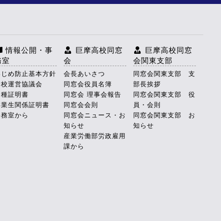
情報公開・事
巨摩高校同窓
巨摩高校同窓
務室
会
会関東支部
いじめ防止基本方針
会長あいさつ
同窓会関東支部 支
学校運営協議会
同窓会役員名簿
部長挨拶
各種証明書
同窓会 理事会報告
同窓会関東支部 役
卒業生関係証明書
同窓会会則
員・会則
事務室から
同窓会ニュース・お
同窓会関東支部 お
知らせ
知らせ
産業労働部労政雇用
課から