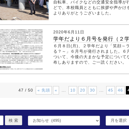
自転車、バイクなどの交通安全指導が
どで、本校職員とともに挨拶や声かけ
よりありがとうございました。
2020年6月11日
学年だより６月号を発行（２
６月８日(月)、２学年だより「笑顔～
る？～」６月号が発行されました。６
ついて、今後の大まかな予定について
布しありますので、ご一読ください。
« 先頭
«
10
20
30
45
46
47 / 50
...
...