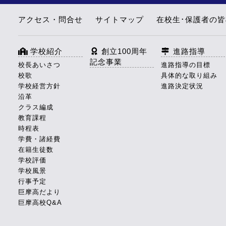
アクセス・問合せ
サイトマップ
在校生･保護者の
学校紹介
創立100周年
進路指導
記念事業
校長あいさつ
進路指導の目標
校歌
具体的な取り組み
学校経営方針
進路決定状況
沿革
クラス編成
教育課程
時程表
学費・諸経費
在籍生徒数
学校評価
学校風景
行事予定
巨摩高だより
巨摩高校Q&A