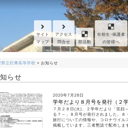
サイト
アクセス
在校生･保護者
マップ
問合せ
部活動
の皆様へ
梨県立巨摩高等学校
>
お知らせ
知らせ
2020年7月28日
学年だより８月号を発行（２
７月２８日(火)、２学年だより「笑顔
る？～」８月号が発行されました。８
旅行についての情報や、コロナウイル
掲載しています。三者懇談で配布しま