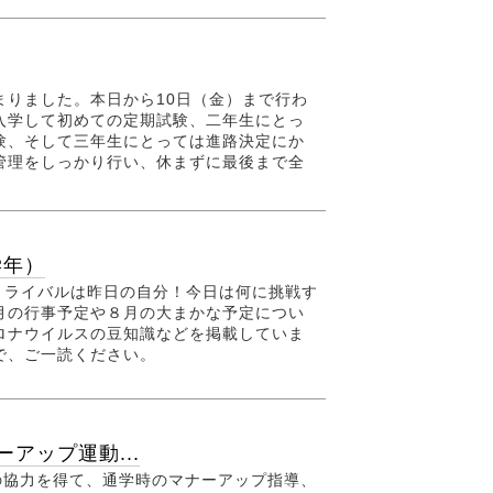
まりました。本日から10日（金）まで行わ
入学して初めての定期試験、二年生にとっ
験、そして三年生にとっては進路決定にか
管理をしっかり行い、休まずに最後まで全
学年）
～ライバルは昨日の自分！今日は何に挑戦す
月の行事予定や８月の大まかな予定につい
ロナウイルスの豆知識などを掲載していま
で、ご一読ください。
アップ運動...
様の協力を得て、通学時のマナーアップ指導、