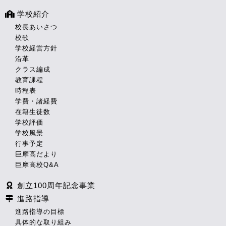
学校紹介
校長あいさつ
校歌
学校経営方針
沿革
クラス編成
教育課程
時程表
学費・諸経費
在籍生徒数
学校評価
学校風景
行事予定
巨摩高だより
巨摩高校Q&A
創立100周年記念事業
進路指導
進路指導の目標
具体的な取り組み