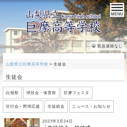
MENU
緊急連絡なし
山梨県立巨摩高等学校
>
生徒会
生徒会
白嶺祭
球技会・体育祭
巨摩フェスタ
壮行会・野球応援
生徒総会
ニュース・お知らせ
2023年3月24日