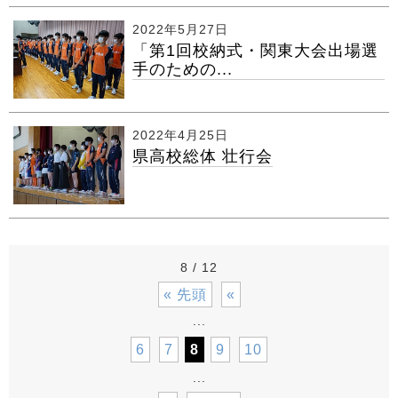
2022年5月27日
「第1回校納式・関東大会出場選
手のための...
2022年4月25日
県高校総体 壮行会
8 / 12
« 先頭
«
...
6
7
8
9
10
...