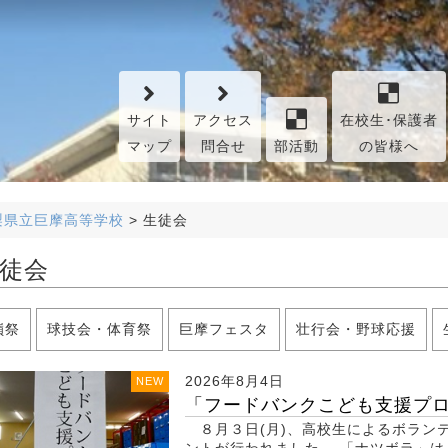
サイト
アクセス
在校生･保護者
マップ
問合せ
部活動
の皆様へ
梨県立巨摩高等学校
>
生徒会
徒会
嶺祭
球技会・体育祭
巨摩フェスタ
壮行会・野球応援
2026年8月4日
NEW
「フードバンクこども支援プロジ
８月３日(月)、高校生によるボラン