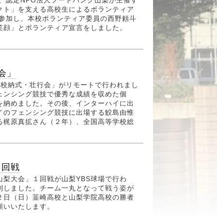
、認定NPO法人フードバンク山梨が主催す
クト」を支える高校生によるボランティア
名参加し、本校ボランティア委員の西野頼斗
の笑顔」とボランティア宣言をしました。
会」
校納式・壮行会」がリモートで行われまし
ェンシング競技で優秀な成績を収めた個
を納めました。その後、インターハイに出
イのフェンシング競技に出場する鮫島由惟
る梶原真拡さん（２年）、全国高等学校総
１回戦
梨大会」１回戦が山梨YBS球場で行わ
利しました。チーム一丸となって戦う姿が
２日（日）韮崎高校と山梨学院高校の勝者
願いいたします。