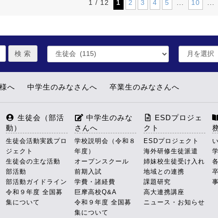
1
2
3
4
5
10
1 / 12
...
...
皆様へ
中学生のみなさんへ
卒業生のみなさんへ
生徒会（部活
中学生のみな
ESDプロジェ
動）
さんへ
クト
生徒会活動実践プロ
学校説明会（令和８
ESDプロジェクト
ジェクト
年度）
海外研修生徒派遣
生徒会の主な活動
オープンスクール
姉妹校生徒受け入れ
部活動
前期入試
地域との連携
部活動ガイドライン
学費・諸経費
課題研究
令和９年度 全国募
巨摩高校Q&A
高大連携講座
集について
令和９年度 全国募
ニュース・お知らせ
集について