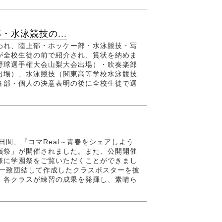
水泳競技の...
れ、陸上部・ホッケー部・水泳競技・写
が全校生徒の前で紹介され、賞状を納めま
野球選手権大会山梨大会出場）・吹奏楽部
出場）、水泳競技（関東高等学校水泳競技
各部・個人の決意表明の後に全校生徒で選
間、『コマReal～青春をシェアしよう
嶺祭」が開催されました。また、公開開催
様に学園祭をご覧いただくことができまし
一致団結して作成したクラスポスターを披
、各クラスが練習の成果を発揮し、素晴ら