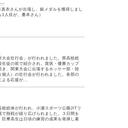
..
て桑本真衣さんが出場し、銀メダルを獲得しまし
ら1人目が、桑本さん）
」
大会壮行会」が行われました。県高校総
校生徒の前で紹介され、賞状・優勝カップ
き、関東大会に出場するホッケー部・陸
（個人）の壮行会が行われました。各部の
る応援が...
校総体が行われ、小瀬スポーツ公園JITリ
場で熱戦が繰り広げられました。３日間を
、巨摩高生は日頃の練習の成果を発揮し素