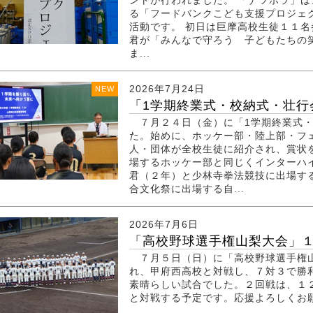
ントが行われました。 「ナツボラ」は
る「フードバンクこども支援プロジェ
活動です。 初日は巨摩高校生徒１１
君が「みんなで守ろう 子どもたち
ま...
2026年7月24日
NEW
「1学期終業式・校納式・壮行
７月２４日（金）に「1学期終業式・
た。始めに、ホッケー部・陸上部・フ
人・団体が全校生徒に紹介され、賞状
場するホッケー部と同じくインターハ
君（２年）と少林寺拳法競技に出場す
合文化祭に出場する自...
2026年7月6日
「高校野球選手権山梨大会」
７月５日（日）に「高校野球選手権山
れ、甲府西高校と対戦し、７対３で勝
素晴らしい試合でした。２回戦は、１
と対戦する予定です。応援よろしくお