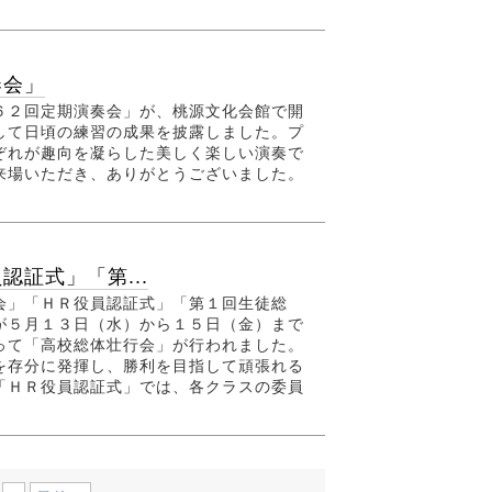
奏会」
２回定期演奏会」が、桃源文化会館で開
して日頃の練習の成果を披露しました。プ
ぞれが趣向を凝らした美しく楽しい演奏で
来場いただき、ありがとうございました。
証式」「第...
」「ＨＲ役員認証式」「第１回生徒総
が５月１３日（水）から１５日（金）まで
って「高校総体壮行会」が行われました。
を存分に発揮し、勝利を目指して頑張れる
「ＨＲ役員認証式」では、各クラスの委員