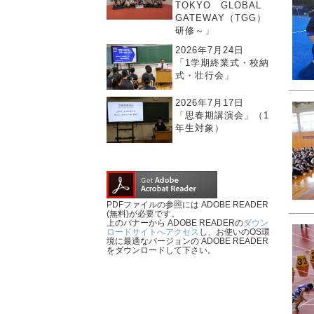
TOKYO GLOBAL
GATEWAY（TGG）
研修～」
2026年7月24日
「1学期終業式・校納
式・壮行会」
2026年7月17日
「思春期講演会」（1
年生対象）
PDFファイルの参照には ADOBE READER
(無料)が必要です。
上のバナーから ADOBE READERの
ダウン
ロードサイトへアクセス
し、お使いのOS環
境に最適なバージョンの ADOBE READER
をダウンロードして下さい。