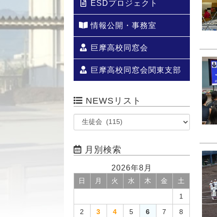
ESDプロジェクト
情報公開・事務室
巨摩高校同窓会
巨摩高校同窓会関東支部
NEWSリスト
月別検索
2026年8月
日
月
火
水
木
金
土
1
2
3
4
5
6
7
8