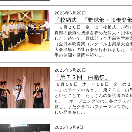
2026年6月26日
「校納式」「野球部・吹奏楽部・
６月２６日（金）に「校納式」が行わ
真部の優秀な成績を収めた個人・団体
した。続いて、野球部（全国高等学校
（全日本吹奏楽コンクール山梨県大会
大会出場）の壮行会が行われました。
手の健闘と活躍を祈り...
2026年6月20日
「第７２回 白嶺祭」
６月１８日（木）と１９日（金）の２日
～』のテーマのもと、「第７２回 白
ということで、たくさんの保護者の皆
た。 オープニングでは、各クラスが
露し、またクラスパフォーマンスでは
しい発表をし...
2026年6月9日