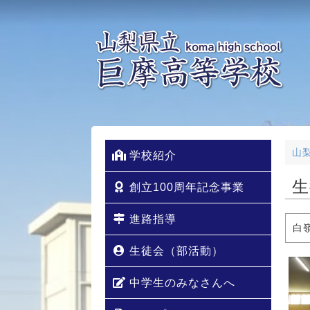
山
学校紹介
生
創立100周年記念事業
進路指導
白
生徒会（部活動）
中学生のみなさんへ