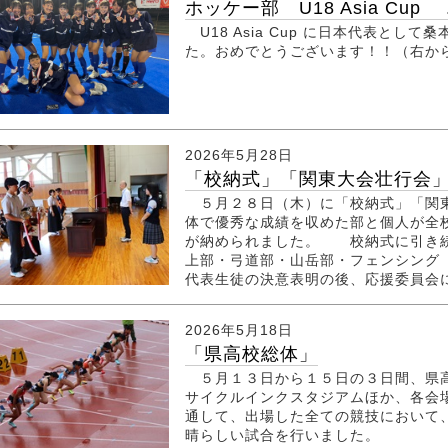
ホッケー部 U18 Asia Cup .
U18 Asia Cup に日本代表とし
た。おめでとうございます！！（右か
2026年5月28日
「校納式」「関東大会壮行会
５月２８日（木）に「校納式」「関東
体で優秀な成績を収めた部と個人が全
が納められました。 校納式に引き続
上部・弓道部・山岳部・フェンシング
代表生徒の決意表明の後、応援委員会によ
2026年5月18日
「県高校総体」
５月１３日から１５日の３日間、県高
サイクルインクスタジアムほか、各会
通して、出場した全ての競技において
晴らしい試合を行いました。