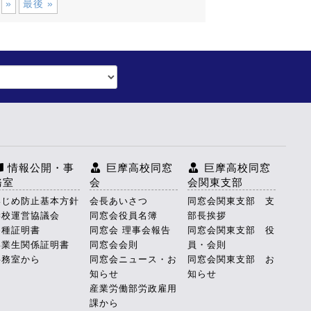
»
最後 »
情報公開・事
巨摩高校同窓
巨摩高校同窓
務室
会
会関東支部
いじめ防止基本方針
会長あいさつ
同窓会関東支部 支
学校運営協議会
同窓会役員名簿
部長挨拶
各種証明書
同窓会 理事会報告
同窓会関東支部 役
卒業生関係証明書
同窓会会則
員・会則
事務室から
同窓会ニュース・お
同窓会関東支部 お
知らせ
知らせ
産業労働部労政雇用
課から