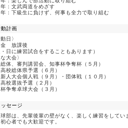
１年：楽しんで部活動に取り組む
２年：文武両道をめざす
３年：下級生に負けず、何事も全力で取り組む
活動計画
活動日〉
～金 放課後
土・日に練習試合をすることもあります）
主な大会〉
校総体、審判講習会、知事杯争奪杯（５月）
国高校総体県予選（６月）
校新人大会個人戦（９月）・団体戦（１０月）
国高校選抜予選（２月）
口杯争奪卓球大会（３月）
メッセージ
卓球部は、先輩後輩の壁がなく、楽しく練習をしてい
、初心者でも大歓迎です。