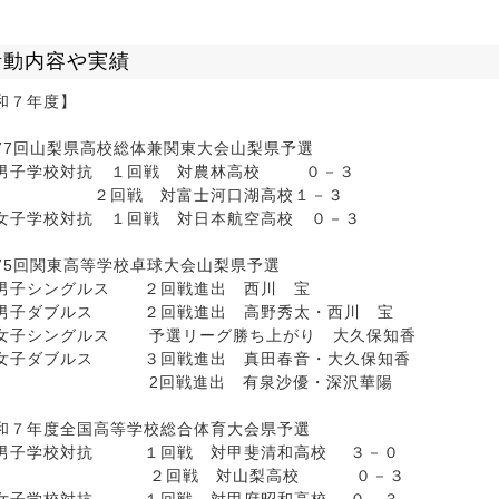
活動内容や実績
和７年度】
77回山梨県高校総体兼関東大会山梨県予選
学校対抗 １回戦 対農林高校 ０－３
２回戦 対富士河口湖高校１－３
学校対抗 １回戦 対日本航空高校 ０－３
5
回関東高等学校卓球大会山梨県予選
シングルス ２回戦進出 西川 宝
男子ダブルス ２回戦進出 高野秀太・西川 宝
女子シングルス
予選リーグ勝ち上がり 大久保知香
女子ダブルス ３回戦進出 真田春音・大久保知香
2回戦進出 有泉沙優・深沢華陽
和７年度全国高等学校総合体育大会県予選
子学校対抗 １回戦 対甲斐清和高校 ３－０
２回戦 対山梨高校 ０－３