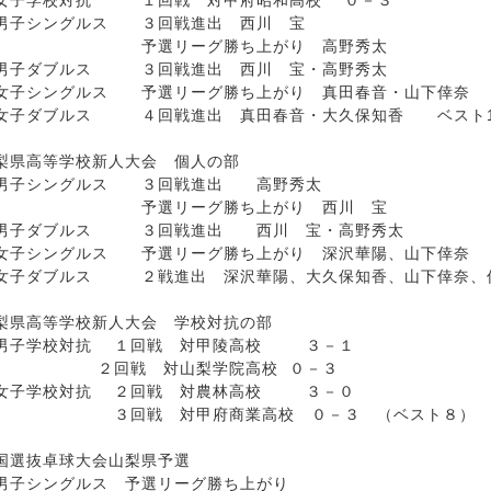
学校対抗 １回戦 対甲府昭和高校 ０－３
シングルス ３回戦進出 西川 宝
選リーグ勝ち上がり 高野秀太
ダブルス ３回戦進出 西川 宝・高野秀太
女子シングルス
予選リーグ勝ち上がり 真田春音・山下倖奈
女子ダブルス ４回戦進出 真田春音・大久保知香 ベスト1
梨県高等学校新人大会 個人の部
高野秀太
子シングルス ３回戦進出
予選リーグ勝ち上がり 西川 宝
子ダブルス ３回戦進出 西川 宝・高野秀太
子シングルス 予選リーグ勝ち上がり
深沢華陽、山下倖奈
女子ダブルス ２
戦進出 深沢華陽、大久保知香、山下倖奈、
梨県高等学校新人大会 学校対抗の部
学校対抗 １回戦 対甲陵高校 ３－１
回戦 対山梨学院高校 ０－３
学校対抗 ２回戦 対農林高校 ３－０
回戦 対甲府商業高校 ０－３ （ベスト８）
国選抜卓球大会山梨県予選
予選リーグ勝ち上がり
子シングルス