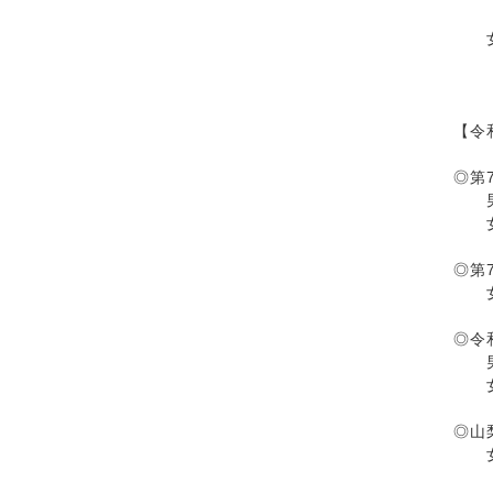
高
２
【令
◎第
男
女子
◎第
女子
◎令
男子
女子
◎山
女
大