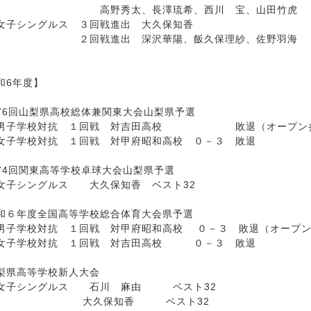
野秀太、長澤琉希、西川 宝、山田竹虎
女子シングルス ３回戦進出 大久保知香
回戦進出 深沢華陽、飯久保理紗、佐野羽海
和6年度】
76回山梨県高校総体兼関東大会山梨県予選
子学校対抗 １回戦 対吉田高校 敗退（オープン
学校対抗 １回戦 対甲府昭和高校 ０－３ 敗退
74回関東高等学校卓球大会山梨県予選
シングルス 大久保知香 ベスト32
和６年度全国高等学校総合体育大会県予選
学校対抗 １回戦 対甲府昭和高校 ０－３ 敗退（オープン
学校対抗 １回戦 対吉田高校 ０－３ 敗退
梨県高等学校新人大会
子シングルス 石川 麻由 ベスト32
久保知香 ベスト32