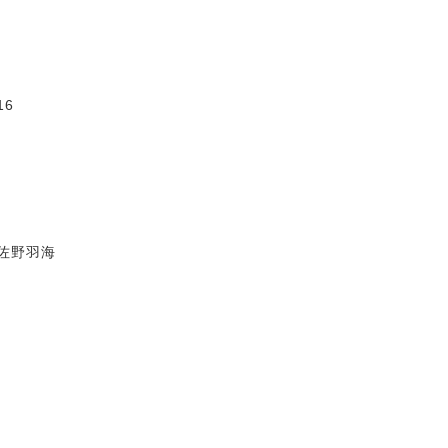
6
佐野羽海