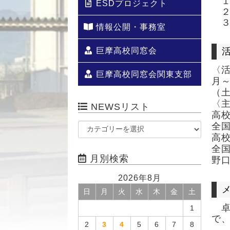
ESDプロジェクト
情報公開・事務室
巨摩高校同窓会
〈
巨摩高校同窓会関東支部
月
（
〈
NEWSリスト
高
全
高
全
月別検索
野
2026年8月
日
月
火
水
木
金
土
1
で
2
3
4
5
6
7
8