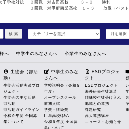
子学校対抗 ２回戦 対吉田高校 ３－２ 勝利
回戦 対甲府商業高校 １－３ 敗退（ベスト
皆様へ
中学生のみなさんへ
卒業生のみなさんへ
生徒会（部活
中学生のみな
ESDプロジェ
動）
さんへ
クト
生徒会活動実践プロ
学校説明会（令和８
ESDプロジェクト
ジェクト
年度）
海外研修生徒派遣
生徒会の主な活動
オープンスクール
姉妹校生徒受け入れ
部活動
前期入試
地域との連携
部活動ガイドライン
学費・諸経費
課題研究
令和９年度 全国募
巨摩高校Q&A
高大連携講座
集について
令和９年度 全国募
ニュース・お知らせ
集について