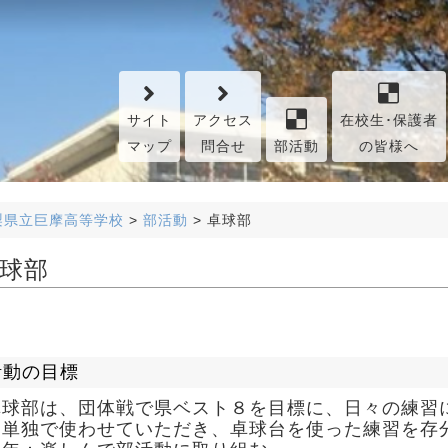
サイト
アクセス
在校生･保護者
マップ
問合せ
部活動
の皆様へ
梨県立巨摩高等学校
>
部活動
>
卓球部
球部
活動の目標
卓球部は、団体戦で県ベスト８を目標に、日々の練習
を単独で使わせていただき、卓球台を使った練習を存