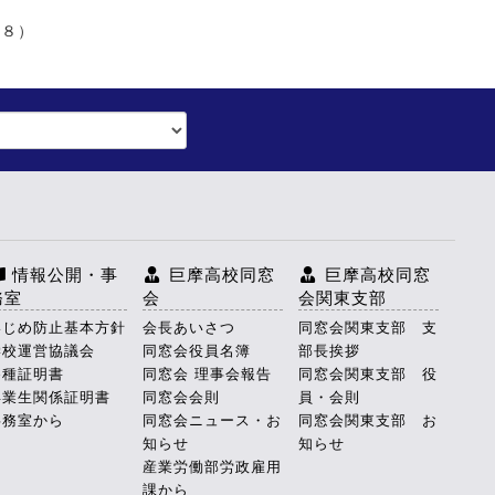
８）
情報公開・事
巨摩高校同窓
巨摩高校同窓
務室
会
会関東支部
いじめ防止基本方針
会長あいさつ
同窓会関東支部 支
学校運営協議会
同窓会役員名簿
部長挨拶
各種証明書
同窓会 理事会報告
同窓会関東支部 役
卒業生関係証明書
同窓会会則
員・会則
事務室から
同窓会ニュース・お
同窓会関東支部 お
知らせ
知らせ
産業労働部労政雇用
課から