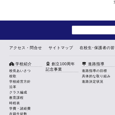
女
３
アクセス・問合せ
サイトマップ
在校生･保護者の
学校紹介
創立100周年
進路指導
記念事業
校長あいさつ
進路指導の目標
校歌
具体的な取り組み
学校経営方針
進路決定状況
沿革
クラス編成
教育課程
時程表
学費・諸経費
在籍生徒数