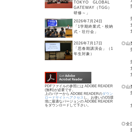
女子
TOKYO GLOBAL
男子
GATEWAY（TGG）
予
研修～」
男子
2026年7月24日
「1学期終業式・校納
式・壮行会」
◎山
2026年7月17日
「思春期講演会」（1
男
年生対象）
男
女
PDFファイルの参照には ADOBE READER
◎山
(無料)が必要です。
男子
上のバナーから ADOBE READERの
ダウン
ロードサイトへアクセス
し、お使いのOS環
２
境に最適なバージョンの ADOBE READER
女子
をダウンロードして下さい。
３
◎全
男