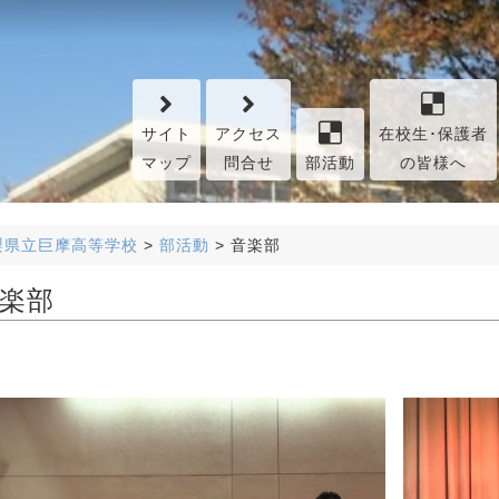
サイト
アクセス
在校生･保護者
マップ
問合せ
部活動
の皆様へ
梨県立巨摩高等学校
>
部活動
>
音楽部
楽部