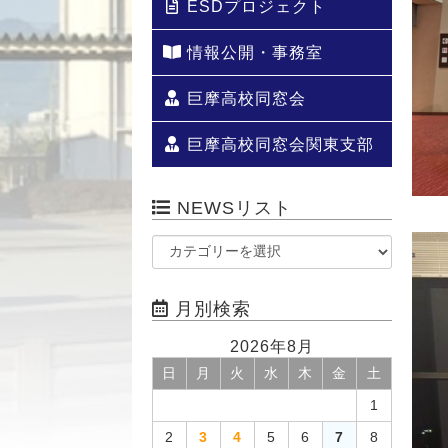
ESDプロジェクト
情報公開・事務室
巨摩高校同窓会
巨摩高校同窓会関東支部
NEWSリスト
月別検索
2026年8月
日
月
火
水
木
金
土
1
2
3
4
5
6
7
8