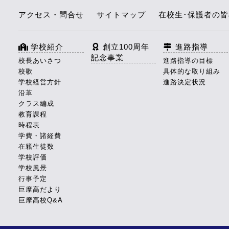
アクセス・問合せ
サイトマップ
在校生･保護者の
学校紹介
創立100周年
進路指導
記念事業
校長あいさつ
進路指導の目標
校歌
具体的な取り組み
学校経営方針
進路決定状況
沿革
クラス編成
教育課程
時程表
学費・諸経費
在籍生徒数
学校評価
学校風景
行事予定
巨摩高だより
巨摩高校Q&A