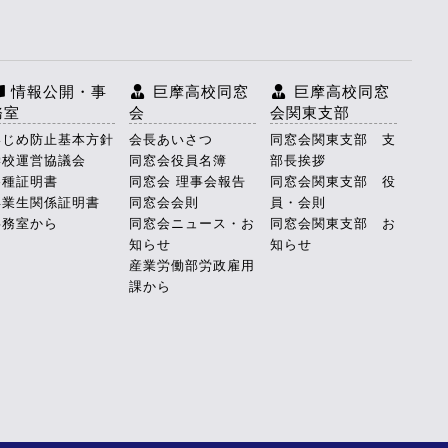
情報公開・事
巨摩高校同窓
巨摩高校同窓
務室
会
会関東支部
いじめ防止基本方針
会長あいさつ
同窓会関東支部 支
学校運営協議会
同窓会役員名簿
部長挨拶
各種証明書
同窓会 理事会報告
同窓会関東支部 役
卒業生関係証明書
同窓会会則
員・会則
事務室から
同窓会ニュース・お
同窓会関東支部 お
知らせ
知らせ
産業労働部労政雇用
課から