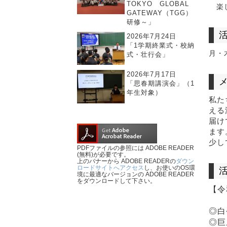
TOKYO GLOBAL
楽
GATEWAY（TGG）
研修～」
2026年7月24日
「1学期終業式・校納
月・木
式・壮行会」
2026年7月17日
「思春期講演会」（1
年生対象）
私た
える
届け
ます
少し
PDFファイルの参照には ADOBE READER
(無料)が必要です。
上のバナーから ADOBE READERの
ダウン
ロードサイトへアクセス
し、お使いのOS環
境に最適なバージョンの ADOBE READER
をダウンロードして下さい。
【令
◎白
◎巨