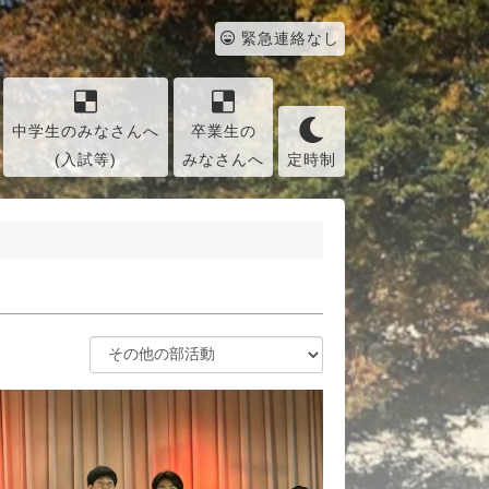
緊急連絡なし
中学生のみなさんへ
卒業生の
(入試等)
みなさんへ
定時制