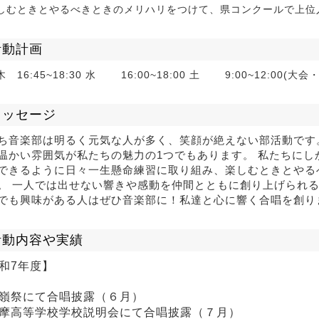
しむときとやるべきときのメリハリをつけて、県コンクールで上位
活動計画
 16:45~18:30 水 16:00~18:00 土 9:00~12:00(
メッセージ
ち音楽部は明るく元気な人が多く、笑顔が絶えない部活動です
温かい雰囲気が私たちの魅力の1つでもあります。 私たちに
できるように日々一生懸命練習に取り組み、楽しむときとやる
。 一人では出せない響きや感動を仲間とともに創り上げられ
でも興味がある人はぜひ音楽部に！私達と心に響く合唱を創り
活動内容や実績
和7年度】
嶺祭にて合唱披露（６月）
摩高等学校学校説明会にて合唱披露（７月）