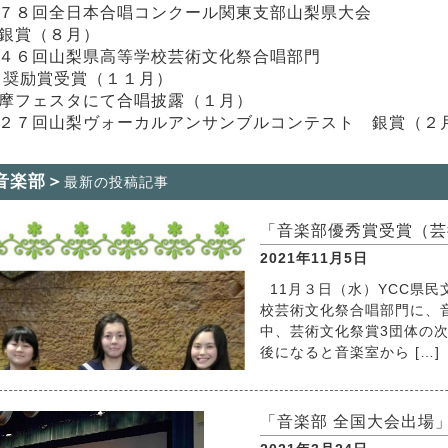
７８回全日本合唱コンクール関東支部山梨県大会
賞（８月）
４６回山梨県高等学校芸術文化祭合唱部門
励賞受賞（１１月）
摩フェスタにて合唱披露（１月）
２７回山梨ヴォーカルアンサンブルコンテスト 銀賞（２
音楽部＞
最新の投稿記事
「音楽部優秀賞受賞（芸
2021年11月5日
11月３日（水）YCC県民
校芸術文化祭合唱部門に、
中、芸術文化祭賞3団体の
後になると音楽室から […]
「音楽部 全国大会出場