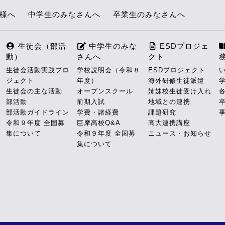
皆様へ
中学生のみなさんへ
卒業生のみなさんへ
生徒会（部活
中学生のみな
ESDプロジェ
動）
さんへ
クト
生徒会活動実践プロ
学校説明会（令和８
ESDプロジェクト
ジェクト
年度）
海外研修生徒派遣
生徒会の主な活動
オープンスクール
姉妹校生徒受け入れ
部活動
前期入試
地域との連携
部活動ガイドライン
学費・諸経費
課題研究
令和９年度 全国募
巨摩高校Q&A
高大連携講座
集について
令和９年度 全国募
ニュース・お知らせ
集について