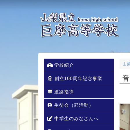
山
学校紹介
音
創立100周年記念事業
進路指導
生徒会（部活動）
中学生のみなさんへ