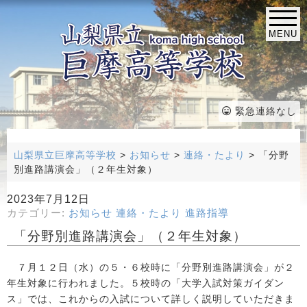
MENU
緊急連絡なし
山梨県立巨摩高等学校
>
お知らせ
>
連絡・たより
>
「分野
別進路講演会」（２年生対象）
2023年7月12日
カテゴリー:
お知らせ
連絡・たより
進路指導
「分野別進路講演会」（２年生対象）
７月１２日（水）の５・６校時に「分野別進路講演会」が２
年生対象に行われました。５校時の「大学入試対策ガイダン
ス」では、これからの入試について詳しく説明していただきま