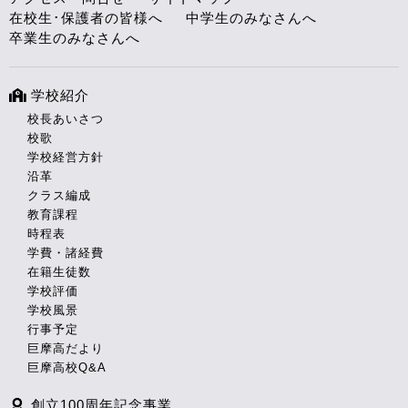
在校生･保護者の皆様へ
中学生のみなさんへ
卒業生のみなさんへ
学校紹介
校長あいさつ
校歌
学校経営方針
沿革
クラス編成
教育課程
時程表
学費・諸経費
在籍生徒数
学校評価
学校風景
行事予定
巨摩高だより
巨摩高校Q&A
創立100周年記念事業