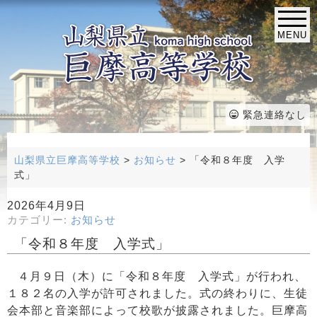
MENU
緊急連絡なし
山梨県立巨摩高等学校
>
お知らせ
>
「令和８年度 入学
式」
2026年4月9日
カテゴリー:
お知らせ
「令和８年度 入学式」
４月９日（木）に「令和８年度 入学式」が行われ、
１８２名の入学が許可されました。式の終わりに、生徒
会本部と音楽部によって校歌が披露されました。巨摩高