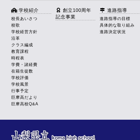
学校紹介
創立100周年
進路指導
記念事業
校長あいさつ
進路指導の目標
校歌
具体的な取り組み
学校経営方針
進路決定状況
沿革
クラス編成
教育課程
時程表
学費・諸経費
在籍生徒数
学校評価
学校風景
行事予定
巨摩高だより
巨摩高校Q&A