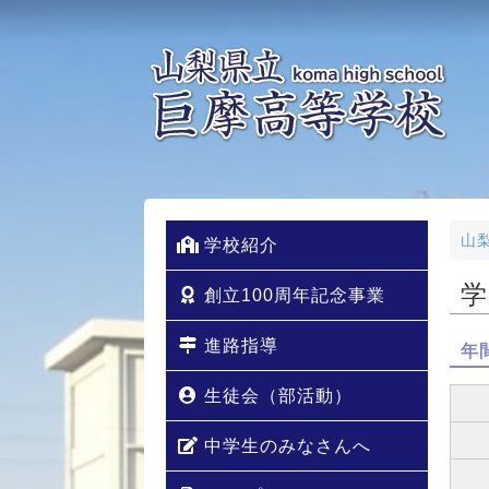
山
学校紹介
学
創立100周年記念事業
進路指導
年
生徒会（部活動）
中学生のみなさんへ