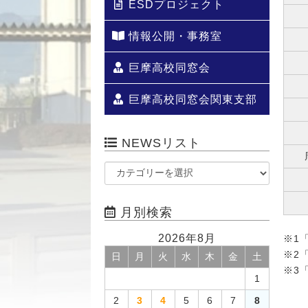
ESDプロジェクト
情報公開・事務室
巨摩高校同窓会
巨摩高校同窓会関東支部
NEWSリスト
月別検索
2026年8月
※1
※2
日
月
火
水
木
金
土
※3
1
2
3
4
5
6
7
8