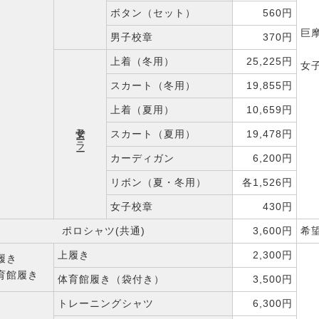
ボタン（セット）
560円
巨
男子校章
370円
上着（冬用）
25,225円
女
スカート（冬用）
19,855円
上着（夏用）
10,659円
女子セーラー
スカート（夏用）
19,478円
カーディガン
6,200円
リボン（夏・冬用）
各1,526円
女子校章
430円
ポロシャツ(共通)
3,600円
希
上履き
2,300円
履き
育館履き
体育館履き（袋付き）
3,500円
トレーニングシャツ
6,300円