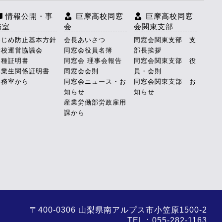
情報公開・事
巨摩高校同窓
巨摩高校同窓
務室
会
会関東支部
いじめ防止基本方針
会長あいさつ
同窓会関東支部 支
学校運営協議会
同窓会役員名簿
部長挨拶
各種証明書
同窓会 理事会報告
同窓会関東支部 役
卒業生関係証明書
同窓会会則
員・会則
事務室から
同窓会ニュース・お
同窓会関東支部 お
知らせ
知らせ
産業労働部労政雇用
課から
〒400-0306 山梨県南アルプス市小笠原1500-2
TEL：055-282-1163