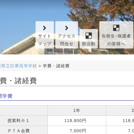
サイト
アクセス
在校生･保護者
マップ
問合せ
部活動
の皆様へ
梨県立巨摩高等学校
>
学費・諸経費
費・諸経費
間学費
1年
授業料※１
118,800円
11
ＰＴＡ会費
7,000円
7