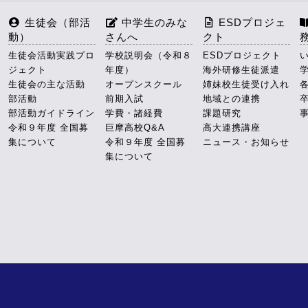
生徒会（部活
中学生のみな
ESDプロジェ
動）
さんへ
クト
生徒会活動実践プロ
学校説明会（令和８
ESDプロジェクト
ジェクト
年度）
海外研修生徒派遣
生徒会の主な活動
オープンスクール
姉妹校生徒受け入れ
部活動
前期入試
地域との連携
部活動ガイドライン
学費・諸経費
課題研究
令和９年度 全国募
巨摩高校Q&A
高大連携講座
集について
令和９年度 全国募
ニュース・お知らせ
集について