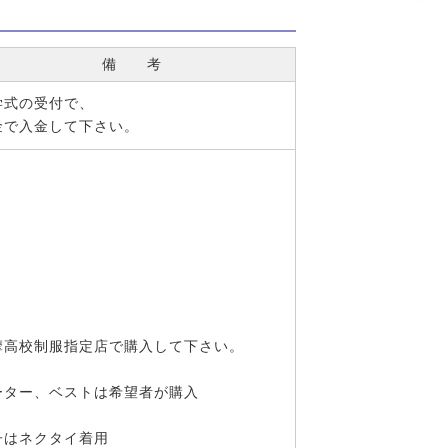
備 考
学式の受付で、
金で入金して下さい。
摩高校制服指定店で購入して下さい。
ーター、ベストは希望者が購入
子はネクタイ着用