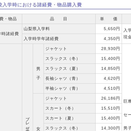
校入学時における諸経費・物品購入費
費・物品
品 目
単 価
山梨県入学料
5,650円
入
学時諸経費
現
入学時学年諸経費
4,350円
ジャケット
28,930円
スラックス（冬）
15,400円
男 子
スラックス（夏）
14,850円
長袖シャツ（青）
4,620円
半袖シャツ（青）
4,510円
ジャケット
26,186円
巨
スカート（冬）
15,510円
セ
ブレザータイプ
スカート（夏）
15,400円
女 子
スラックス（冬）
14,300円
男