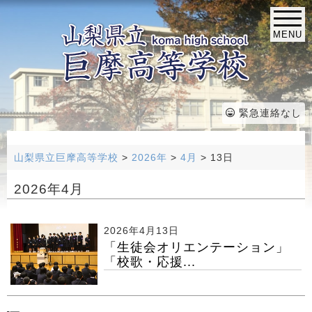
MENU
緊急連絡なし
山梨県立巨摩高等学校
>
2026年
>
4月
>
13日
2026年4月
2026年4月13日
「生徒会オリエンテーション」
「校歌・応援...