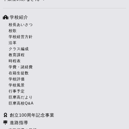
学校紹介
校長あいさつ
校歌
学校経営方針
沿革
クラス編成
教育課程
時程表
学費・諸経費
在籍生徒数
学校評価
学校風景
行事予定
巨摩高だより
巨摩高校Q&A
創立100周年記念事業
進路指導