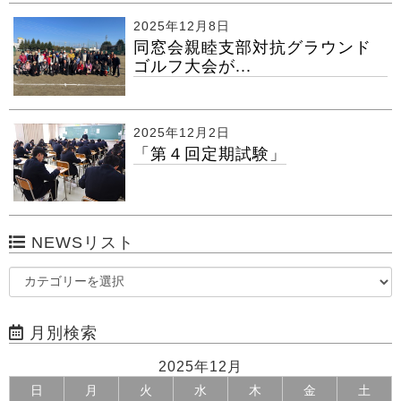
2025年12月8日
同窓会親睦支部対抗グラウンド
ゴルフ大会が...
2025年12月2日
「第４回定期試験」
NEWSリスト
月別検索
2025年12月
日
月
火
水
木
金
土