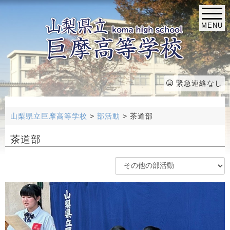
MENU
緊急連絡なし
山梨県立巨摩高等学校
>
部活動
>
茶道部
茶道部