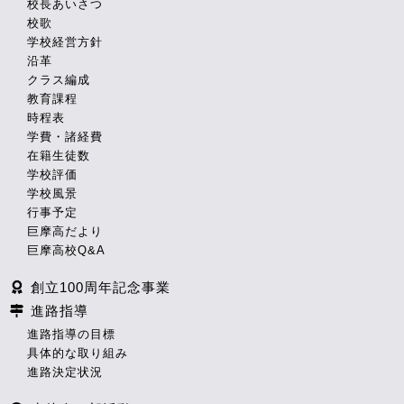
校長あいさつ
校歌
学校経営方針
沿革
クラス編成
教育課程
時程表
学費・諸経費
在籍生徒数
学校評価
学校風景
行事予定
巨摩高だより
巨摩高校Q&A
創立100周年記念事業
進路指導
進路指導の目標
具体的な取り組み
進路決定状況