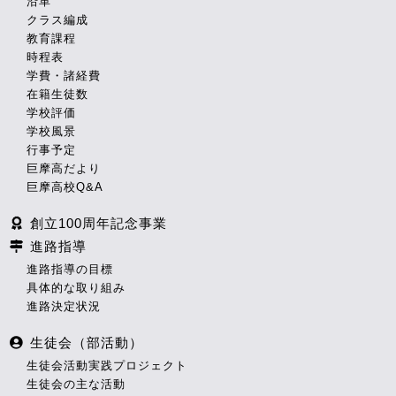
沿革
クラス編成
教育課程
時程表
学費・諸経費
在籍生徒数
学校評価
学校風景
行事予定
巨摩高だより
巨摩高校Q&A
創立100周年記念事業
進路指導
進路指導の目標
具体的な取り組み
進路決定状況
生徒会（部活動）
生徒会活動実践プロジェクト
生徒会の主な活動