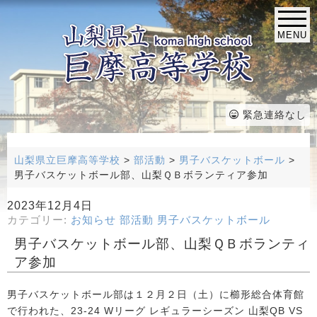
MENU
緊急連絡なし
山梨県立巨摩高等学校
>
部活動
>
男子バスケットボール
>
男子バスケットボール部、山梨ＱＢボランティア参加
2023年12月4日
カテゴリー:
お知らせ
部活動
男子バスケットボール
男子バスケットボール部、山梨ＱＢボランティ
ア参加
男子バスケットボール部は１２月２日（土）に櫛形総合体育館
で行われた、23-24 Wリーグ レギュラーシーズン 山梨QB VS