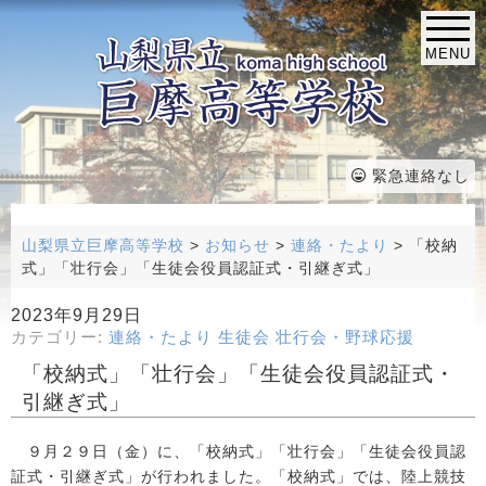
MENU
緊急連絡なし
山梨県立巨摩高等学校
>
お知らせ
>
連絡・たより
>
「校納
式」「壮行会」「生徒会役員認証式・引継ぎ式」
2023年9月29日
カテゴリー:
連絡・たより
生徒会
壮行会・野球応援
「校納式」「壮行会」「生徒会役員認証式・
引継ぎ式」
９月２９日（金）に、「校納式」「壮行会」「生徒会役員認
証式・引継ぎ式」が行われました。「校納式」では、陸上競技