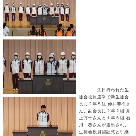
先日行われた生
徒会役員選挙で新生徒会
長に２年５組 仲井響樹さ
ん、副会長に２年２組 井
上万千さんと１年５組 石
川 葵さんが選出され、
生徒会役員認証式と引継