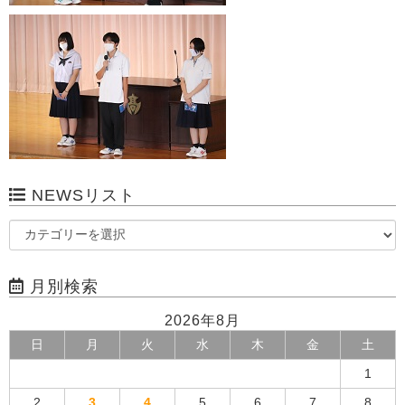
NEWSリスト
月別検索
2026年8月
日
月
火
水
木
金
土
1
2
3
4
5
6
7
8