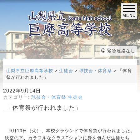
MENU
緊急連絡なし
山梨県立巨摩高等学校
>
生徒会
>
球技会・体育祭
>
「体育
祭が行われました」
2022年9月14日
カテゴリー:
球技会・体育祭
生徒会
「体育祭が行われました」
9月13日（火）、本校グラウンドで体育祭が行われました。
秋空の下、カラフルなクラスTシャツに身を包んだ生徒たち