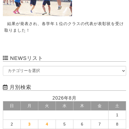
結果が発表され、各学年１位のクラスの代表が表彰状を受け
取りました！
NEWSリスト
月別検索
2026年8月
日
月
火
水
木
金
土
1
2
3
4
5
6
7
8