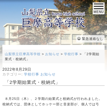
MENU
緊急連絡なし
山梨県立巨摩高等学校
>
お知らせ
>
学校行事
>
「2学期始
業式・校納式」
2022年8月29日
カテゴリー:
学校行事
お知らせ
「2学期始業式・校納式」
８月25日（木）、２学期の始業式と校納式が行われました。
校納式では、団体としてホッケー部と音楽部が、個人では弓