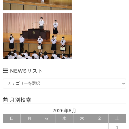
NEWSリスト
月別検索
2026年8月
日
月
火
水
木
金
土
1