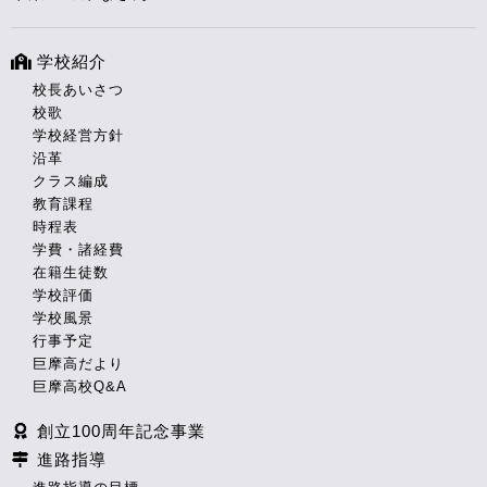
学校紹介
校長あいさつ
校歌
学校経営方針
沿革
クラス編成
教育課程
時程表
学費・諸経費
在籍生徒数
学校評価
学校風景
行事予定
巨摩高だより
巨摩高校Q&A
創立100周年記念事業
進路指導