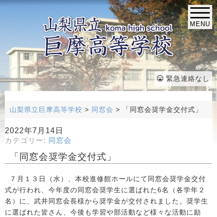
MENU
緊急連絡なし
山梨県立巨摩高等学校
>
同窓会
>
「同窓会奨学金交付式」
2022年7月14日
カテゴリー:
同窓会
「同窓会奨学金交付式」
７月１３日（水）、本校進修館ホールにて同窓会奨学金交付
式が行われ、今年度の同窓会奨学生に選ばれた6名（各学年２
名）に、武井同窓会長様から奨学金が交付されました。奨学生
に選ばれた皆さん、今後も学習や部活動など様々な活動に励