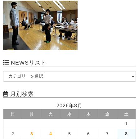
NEWSリスト
月別検索
2026年8月
日
月
火
水
木
金
土
1
2
3
4
5
6
7
8