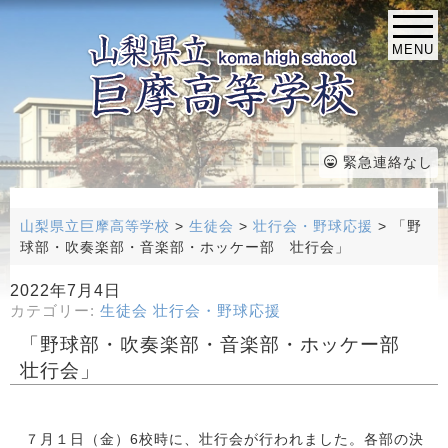
MENU
緊急連絡なし
山梨県立巨摩高等学校
>
生徒会
>
壮行会・野球応援
>
「野
球部・吹奏楽部・音楽部・ホッケー部 壮行会」
2022年7月4日
カテゴリー:
生徒会
壮行会・野球応援
「野球部・吹奏楽部・音楽部・ホッケー部
壮行会」
７月１日（金）6校時に、壮行会が行われました。各部の決