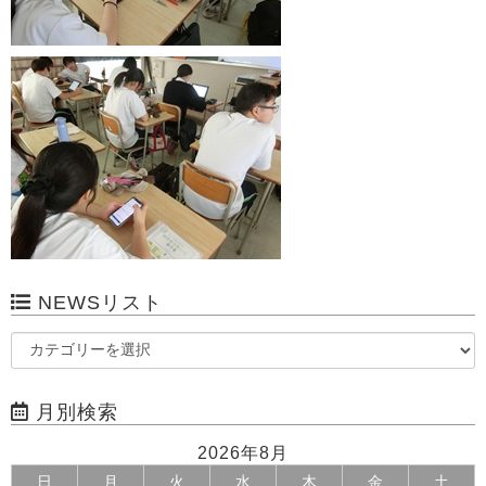
NEWSリスト
月別検索
2026年8月
日
月
火
水
木
金
土