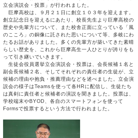
立会演説会・投票」が行われました。
巨摩高校は、９月２１日に創立１０３年を迎えます。
創立記念日を迎えるにあたり、校長先生より巨摩高校の
歴史や先輩方について、また校舎正面に立っている「風
のこころ」の銅像に託された思いについて等、多岐にわ
たるお話がありました。多くの先輩方が築いてきた素晴
らしい歴史を、これから
巨摩高生一人ひとりが誇りをも
って引き継いでいきます。
生徒会役員選挙立会演説会・投票は、会長候補１名と
副会長候補２名、そしてそれぞれの責任者の生徒が、立
候補の理由や抱負・推薦理由などを述べました。立会演
説会の様子はTeamsを使って各HRに配信し、生徒たち
は真剣に責任者と候補者の演説を聞きました。投票は、
学校端末やBYOD、各自のスマートフォンを使って
Formsで投票するという方法で行われました。