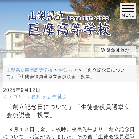
MENU
緊急連絡なし
山梨県立巨摩高等学校
>
お知らせ
>
「創立記念日につい
て」「生徒会役員選挙立会演説会・投票」
2025年9月12日
カテゴリー:
お知らせ
生徒会
「創立記念日について」「生徒会役員選挙立
会演説会・投票」
９月１２日（金）６校時に校長先生より「創立記念日
について」お話がありました。その後「生徒会役員選挙