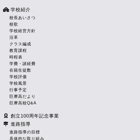
学校紹介
校長あいさつ
校歌
学校経営方針
沿革
クラス編成
教育課程
時程表
学費・諸経費
在籍生徒数
学校評価
学校風景
行事予定
巨摩高だより
巨摩高校Q&A
創立100周年記念事業
進路指導
進路指導の目標
具体的な取り組み