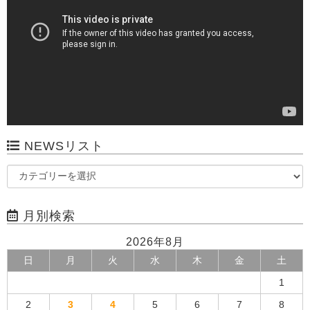
NEWSリスト
月別検索
2026年8月
日
月
火
水
木
金
土
1
2
3
4
5
6
7
8