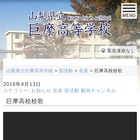
MENU
緊急連絡なし
山梨県立巨摩高等学校
>
部活動
>
音楽
>
巨摩高校校歌
2016年4月13日
カテゴリー:
お知らせ
音楽
部活動
動画チャンネル
巨摩高校校歌